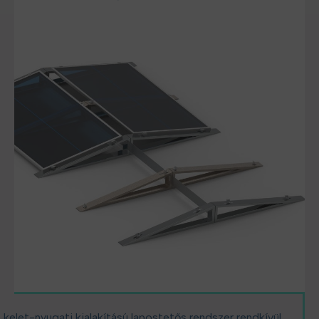
 kelet-nyugati kialakítású lapostetős rendszer rendkívül