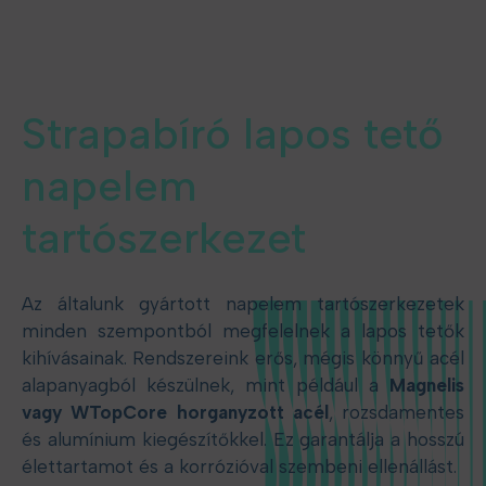
Strapabíró lapos tető
napelem
tartószerkezet
Az általunk gyártott napelem tartószerkezetek
minden szempontból megfelelnek a lapos tetők
kihívásainak. Rendszereink erős, mégis könnyű acél
alapanyagból készülnek, mint például a
Magnelis
vagy WTopCore horganyzott acél
, rozsdamentes
és alumínium kiegészítőkkel. Ez garantálja a hosszú
élettartamot és a korrózióval szembeni ellenállást.