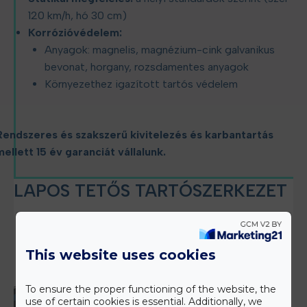
120 km/h, hó 30 cm)
Korrózióvédelem:
Anyagok: magnelis, magnézium-cink galvanikus
bevonat, horgany, rozsdamentes anyagok
Környezethez igazított tartós védelem
Rendszeres és szakszerű kivitelezés és karbantartás
mellett 15 év garanciát vállalunk.
LAPOS TETŐS TARTÓSZERKEZET
This website uses cookies
To ensure the proper functioning of the website, the
use of certain cookies is essential. Additionally, we