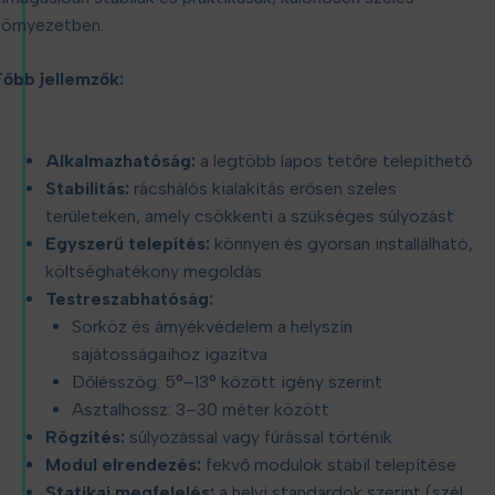
környezetben.
Főbb jellemzők:
Alkalmazhatóság:
a legtöbb lapos tetőre telepíthető
Stabilitás:
rácshálós kialakítás erősen szeles
területeken, amely csökkenti a szükséges súlyozást
Egyszerű telepítés:
könnyen és gyorsan installálható,
költséghatékony megoldás
Testreszabhatóság:
Sorköz és árnyékvédelem a helyszín
sajátosságaihoz igazítva
Dőlésszög: 5°–13° között igény szerint
Asztalhossz: 3–30 méter között
Rögzítés:
súlyozással vagy fúrással történik
Modul elrendezés:
fekvő modulok stabil telepítése
Statikai megfelelés:
a helyi standardok szerint (szél