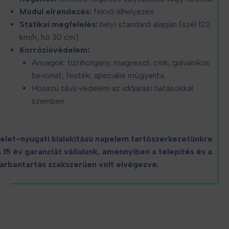
Modul elrendezés:
fekvő elhelyezés
Statikai megfelelés:
helyi standard alapján (szél 120
km/h, hó 30 cm)
Korrózióvédelem:
Anyagok: tüzihorgany, magnesol, cink, galvanikus
bevonat, festék, speciális műgyanta
Hosszú távú védelem az időjárási hatásokkal
szemben
elet-nyugati kialakítású napelem tartószerkezetünkre
s 15 év garanciát vállalunk, amennyiben a telepítés és a
arbantartás szakszerűen volt elvégezve.