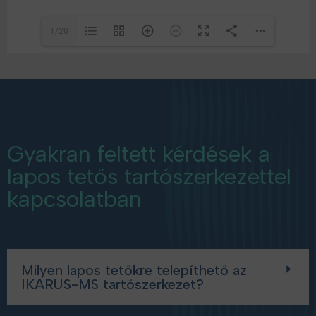
1/20
Gyakran feltett kérdések a
lapos tetős tartószerkezettel
kapcsolatban
Milyen lapos tetőkre telepíthető az
IKARUS-MS tartószerkezet?