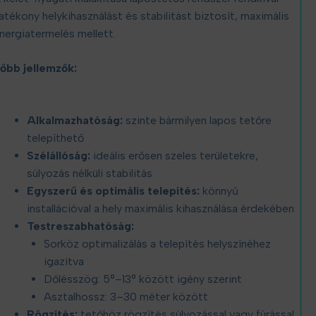
atékony helykihasználást és stabilitást biztosít, maximális
nergiatermelés mellett.
őbb jellemzők:
Alkalmazhatóság:
szinte bármilyen lapos tetőre
telepíthető
Szélállóság:
ideális erősen szeles területekre,
súlyozás nélküli stabilitás
Egyszerű és optimális telepítés:
könnyű
installációval a hely maximális kihasználása érdekében
Testreszabhatóság:
Sorköz optimalizálás a telepítés helyszínéhez
igazítva
Dőlésszög: 5°–13° között igény szerint
Asztalhossz: 3–30 méter között
Rögzítés:
tetőhöz rögzítés súlyozással vagy fúrással