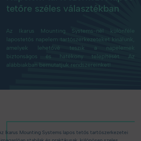
tetőre széles választékban
Az Ikarus Mounting Systems-nél különféle
lapostetős napelem tartószerkezeteket kínálunk,
amelyek lehetővé teszik a napelemek
biztonságos és hatékony telepítését. Az
alábbiakban bemutatjuk rendszereinket!
Az Ikarus Mounting Systems lapos tetős tartószerkezetei
kimagaslóan stabilak és praktikusak, különösen szeles