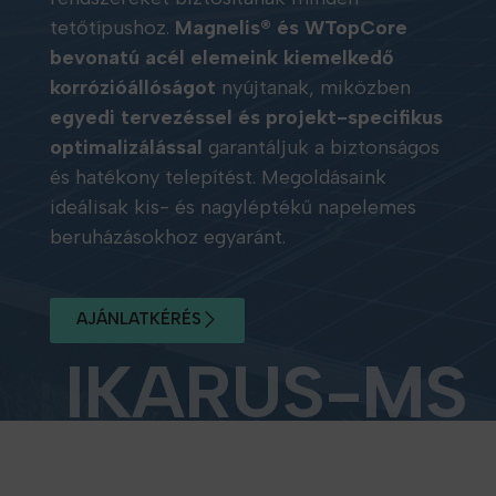
tetőtípushoz.
Magnelis® és WTopCore
bevonatú acél elemeink kiemelkedő
korrózióállóságot
nyújtanak, miközben
egyedi tervezéssel és projekt-specifikus
optimalizálással
garantáljuk a biztonságos
és hatékony telepítést. Megoldásaink
ideálisak kis- és nagyléptékű napelemes
beruházásokhoz egyaránt.
AJÁNLATKÉRÉS
IKARUS-MS